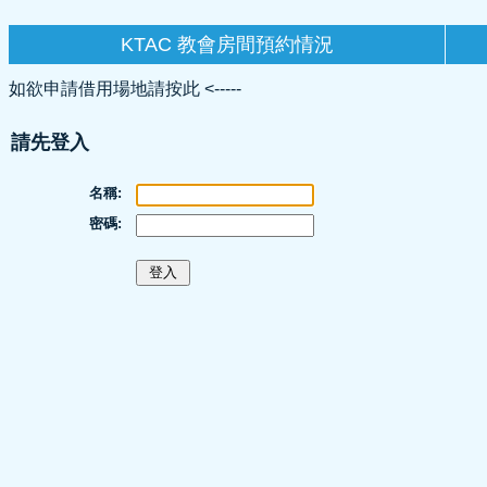
KTAC 教會房間預約情況
如欲申請借用場地請按此 <-----
請先登入
名稱:
密碼: