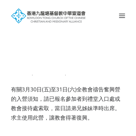
Search
全教會禱告奮興營
2018-03-27
|
IN
NEWS201803
|
BY
ADMIN
有關3月30日(五)至31日(六)全教會禱告奮興營
的入營須知，請已報名參加者到禮堂入口處或
教會接待處索取，當日請弟兄姊妹準時出席。
求主使用此營，讓教會得著復興。