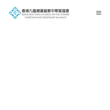
歷史
信仰
會徽的含意
塘宣屬下未完成獨立之堂會
屬校
幼稚園
小學
中學
國際學校
環球宣愛協會
一堂 • 兩址
九龍塘基址
蝴蝶谷基址