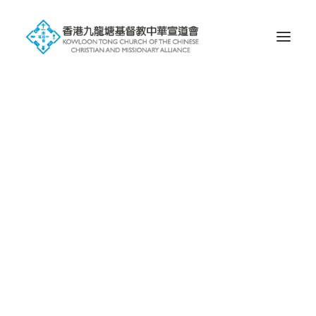
歷史
信仰
會徽的含意
塘宣屬下未完成獨立之堂會
屬校
幼稚園
小學
中學
國際學校
環球宣愛協會
一堂 • 兩址
九龍塘基址
蝴蝶谷基址