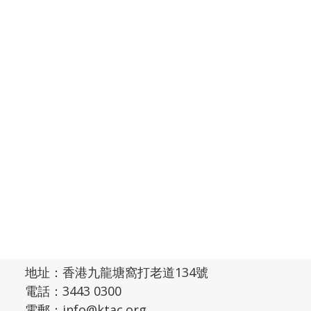
奉獻指示
Serve
」，在亞洲和世界各地傳揚福音。塘宣亦
場地預約 (內部使用)
設有差傳部，推動堂會內的差傳教育和短期宣
場地預約情況
教服侍，學習實踐耶穌基督的大使命。
場地預約表格 (內部使用)
婚禮場地
婚禮借堂(申請及收費表)
禮堂借用規則
夥伴連結
Search
香港九龍塘基督教中華宣道會
Kowloon Tong Church of The Chinese Christian and
Missionary Alliance
地址：
香港九龍塘窩打老道134號
電話：
3443 0300
電郵：
info@ktac.org