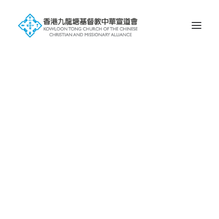
歷史
信仰
會徽的含意
塘宣屬下未完成獨立之堂會
屬校
幼稚園
小學
中學
國際學校
環球宣愛協會
一堂 • 兩址
九龍塘基址
蝴蝶谷基址