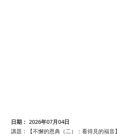
奉獻指示
場地預約 (內部使用)
場地預約情況
日期： 2026年7月11日
場地預約表格 (內部使用)
講題：【不懈的恩典（三）：是誰的劇本】
婚禮場地
經文：(創世記27章)
婚禮借堂(申請及收費表)
講員：李卓欣傳道
禮堂借用規則
夥伴連結
下載講道語音
Search
崇拜錄影網上重溫
日期： 2026年07月04日
講題：【不懈的恩典（二）：看得見的福音】