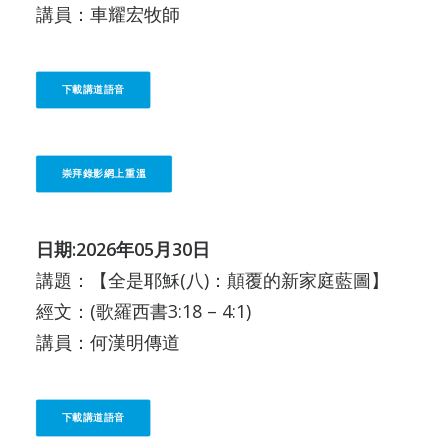
講員：車耀宏牧師
下載講道語音
崇拜錄影網上重溫
日期:2026年05月30日
講題：【全是耶穌(八)：顛覆的新家庭藍圖】
經文：(歌羅西書3:18 – 4:1)
講員：何漢明傳道
下載講道語音