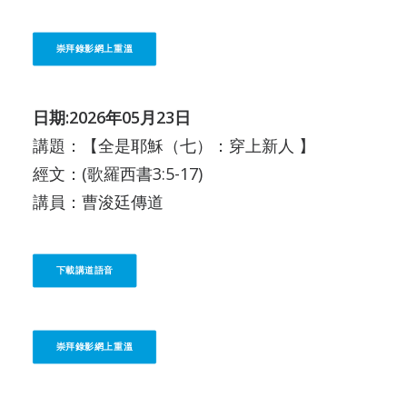
崇拜錄影網上重溫
日期:2026年05月23日
講題：【全是耶穌（七）：穿上新人 】
經文：(歌羅西書3:5-17)
講員：曹浚廷傳道
下載講道語音
崇拜錄影網上重溫