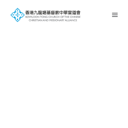
歷史
信仰
會徽的含意
塘宣屬下未完成獨立之堂會
屬校
幼稚園
小學
中學
國際學校
環球宣愛協會
一堂 • 兩址
九龍塘基址
蝴蝶谷基址