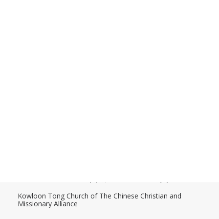
奉獻指示
場地預約 (內部使用)
場地預約情況
場地預約表格 (內部使用)
婚禮場地
婚禮借堂(申請及收費表)
禮堂借用規則
夥伴連結
Search
香港九龍塘基督教中華宣道會
Kowloon Tong Church of The Chinese Christian and
Missionary Alliance