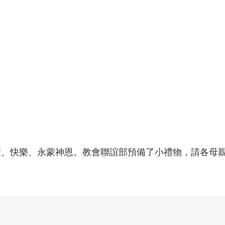
康、快樂、永蒙神恩。教會聯誼部預備了小禮物，請各母