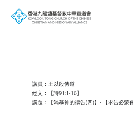
講員：王以殷傳道
經文：【詩91:1-16】
講題：【渴慕神的禱告(四)】- 【求告必蒙