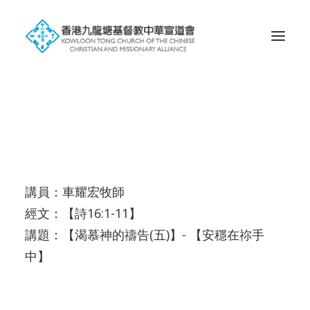
Search
講員：車耀宏牧師
經文：【詩16:1-11】
講題：【渴慕神的禱告(五)】- 【安穩在祢手
中】