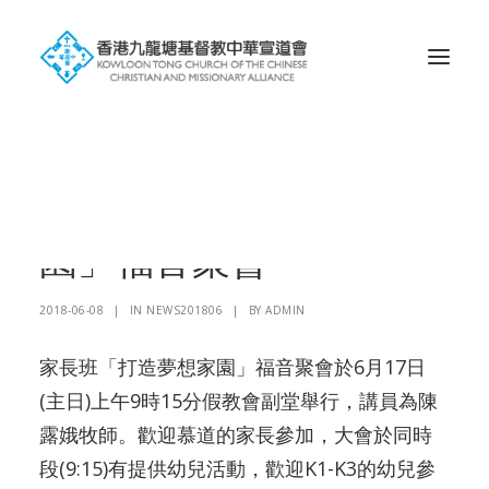
Search
家長班「打造夢想家
園」福音聚會
2018-06-08
|
IN
NEWS201806
|
BY
ADMIN
家長班「打造夢想家園」福音聚會於6月17日
(主日)上午9時15分假教會副堂舉行，講員為陳
露娥牧師。歡迎慕道的家長參加，大會於同時
段(9:15)有提供幼兒活動，歡迎K1-K3的幼兒參