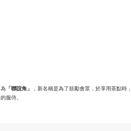
名為
「聯誼角」
，新名稱是為了鼓勵會眾，於享用茶點時
落的服侍。