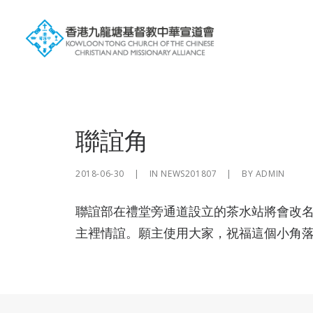
聯誼角
2018-06-30
|
IN
NEWS201807
|
BY
ADMIN
聯誼部在禮堂旁通道設立的茶水站將會改
主裡情誼。願主使用大家，祝福這個小角