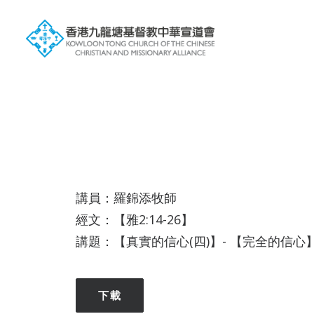
講員：羅錦添牧師
經文：【雅2:14-26】
講題：【真實的信心(四)】- 【完全的信心
下載