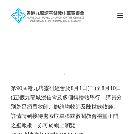
Search
港九培靈研經會
2018-07-28
|
IN
NEWS201807
|
BY
ADMIN
第90屆港九培靈研經會於8月1日(三)至8月10日
(五)假九龍城浸信會及多個轉播站舉行，講員分
別為呂紹昌牧師、鮑維均牧師及陳世欽牧師。
詳情請到接待處索取單張或參閱教會禮堂正門
之壁報板，亦可於網上瀏覽