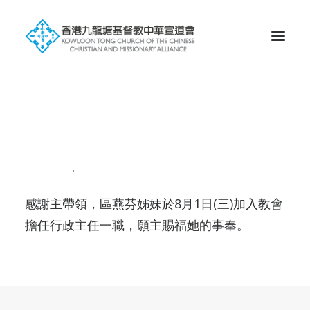
Search
新同工上任
2018-08-04
|
IN
NEWS201808
|
BY
ADMIN
感謝主帶領，區燕芬姊妹於8月1日(三)加入教會
擔任行政主任一職，願主賜福她的事奉。