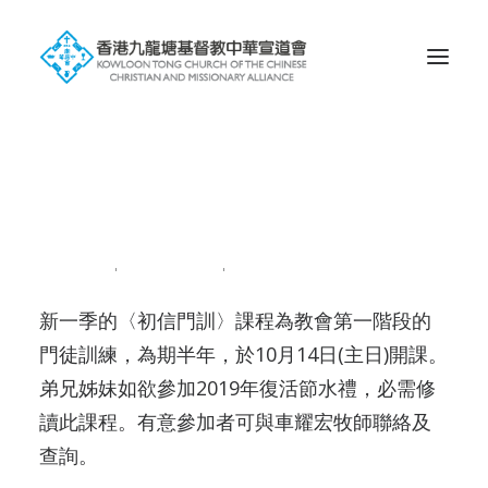
Search
〈初信門訓〉課程
2018-09-22
|
IN
LCC201809
|
BY
ADMIN
新一季的〈初信門訓〉課程為教會第一階段的
門徒訓練，為期半年，於10月14日(主日)開課。
弟兄姊妹如欲參加2019年復活節水禮，必需修
讀此課程。有意參加者可與車耀宏牧師聯絡及
查詢。