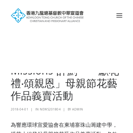
Search
“Flowers for
Missions”計劃 – 「獻花
禮‧頌親恩」母親節花藝
作品義賣活動
2018-04-01
|
IN
NEWS201804
|
BY
ADMIN
為響應環球宣愛協會在柬埔寨珠山籌建中學，