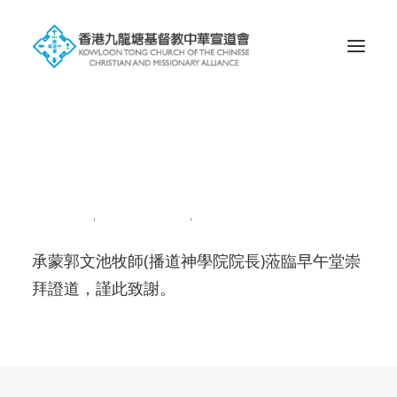
Search
鳴謝
2018-04-01
|
IN
NEWS201804
|
BY
ADMIN
承蒙郭文池牧師(播道神學院院長)蒞臨早午堂崇
拜證道，謹此致謝。