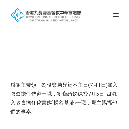
Search
新同工上任
2018-07-07
|
IN
NEWS201807
|
BY
ADMIN
感謝主帶領，劉俊樂弟兄於本主日(7月1日)加入
教會擔任傳道一職，劉寶綺姊妹於7月5日(四)加
入教會擔任秘書(蝴蝶谷基址)一職，願主賜福他
們的事奉。