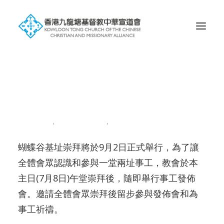
Search
一堂兩址事工發佈會
2018-07-07
|
IN
NEWS201807
|
BY
ADMIN
蝴蝶谷基址崇拜將於9月2日正式舉行，為了讓
全體會眾認識和參與一堂兩址事工，教會於本
主日(7月8日)午堂崇拜後，隨即舉行事工發佈
會。邀請全體會眾崇拜後留步參與發佈會和為
事工祈禱。