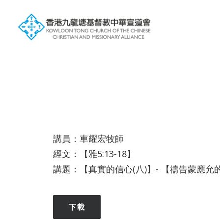
講員：車耀宏牧師
經文：【雅5:13-18】
講題：【真實的信心(八)】- 【禱告蒙應允
下載