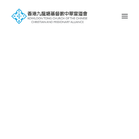
歷史
信仰
會徽的含意
塘宣屬下未完成獨立之堂會
屬校
幼稚園
小學
中學
國際學校
環球宣愛協會
一堂 • 兩址
九龍塘基址
蝴蝶谷基址