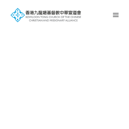
歷史
信仰
會徽的含意
塘宣屬下未完成獨立之堂會
屬校
幼稚園
小學
中學
國際學校
環球宣愛協會
一堂 • 兩址
九龍塘基址
蝴蝶谷基址