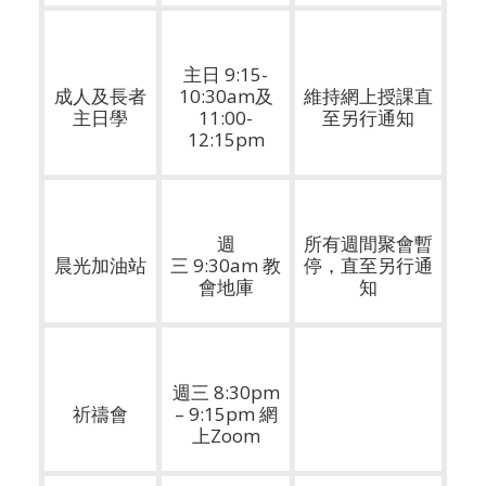
主日 9:15-
成人及長者
10:30am及
維持網上授課直
主日學
11:00-
至另行通知
12:15pm
週
所有週間聚會暫
晨光加油站
三 9:30am 教
停，直至另行通
會地庫
知
週三 8:30pm
祈禱會
– 9:15pm 網
上Zoom