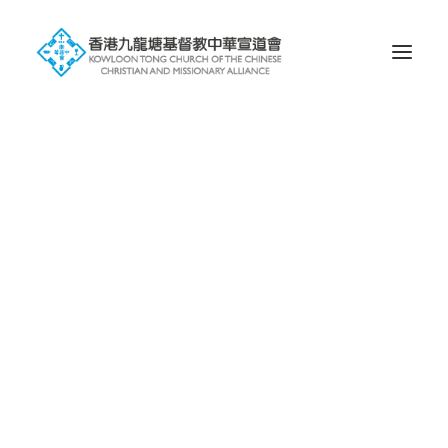
歷史
信仰
會徽的含意
塘宣屬下未完成獨立之堂會
屬校
幼稚園
小學
中學
國際學校
環球宣愛協會
一堂 • 兩址
九龍塘基址
蝴蝶谷基址