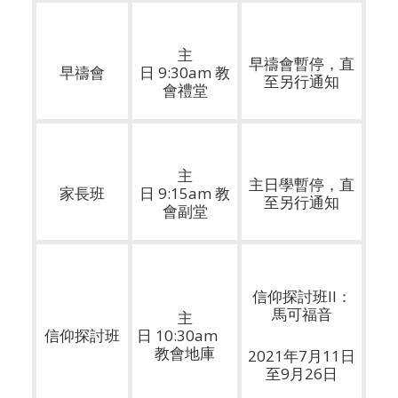
主
早禱會暫停，直
早禱會
日 9:30am 教
至另行通知
會禮堂
主
主日學暫停，直
家長班
日 9:15am 教
至另行通知
會副堂
信仰探討班II：
馬可福音
主
信仰探討班
日 10:30am
教會地庫
2021年7月11日
至9月26日