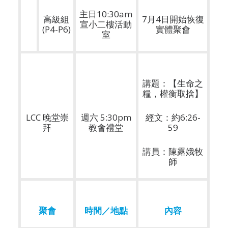
主日10:30am
高級組
7月4日開始恢復
宣小二樓活動
(P4-P6)
實體聚會
室
講題：【生命之
糧，權衡取捨】
LCC 晚堂崇
週六 5:30pm
經文：約6:26-
拜
教會禮堂
59
講員：陳露娥牧
師
聚會
時間／地點
內容