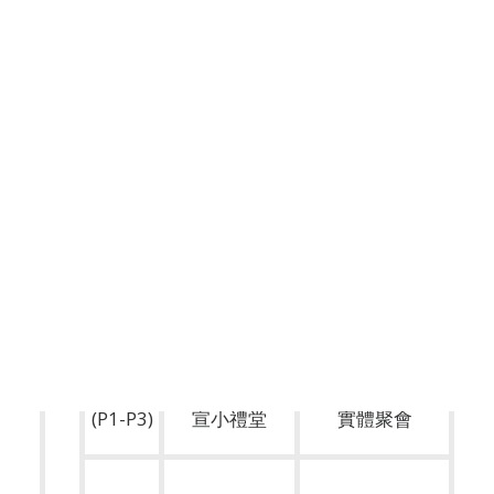
教會地庫B02
歲以下)
奉獻指示
場地預約 (內部使用)
場地預約情況
場地預約表格 (內部使用)
幼級組
主日10:30am
7月4日開始恢復
婚禮場地
(2歲-
宣幼二樓
實體聚會
K1)
婚禮借堂(申請及收費表)
禮堂借用規則
夥伴連結
兒
童
初級組
主日10:30am
7月4日開始恢復
崇
Search
(K2-K3)
宣幼一樓
實體聚會
拜
中級組
主日10:30am
7月4日開始恢復
(P1-P3)
宣小禮堂
實體聚會