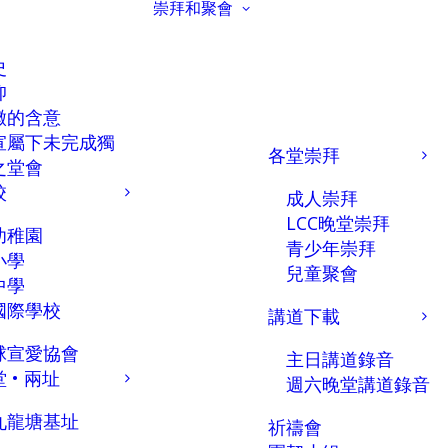
崇拜和聚會
史
仰
徽的含意
宣屬下未完成獨
各堂崇拜
之堂會
校
成人崇拜
LCC晚堂崇拜
幼稚園
青少年崇拜
小學
兒童聚會
中學
國際學校
講道下載
球宣愛協會
主日講道錄音
 • 兩址
週六晚堂講道錄音
九龍塘基址
祈禱會