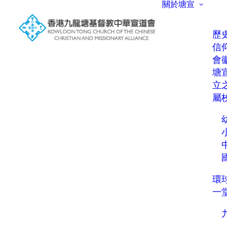
關於塘宣
歷
信
會
塘
立
屬
環
一堂