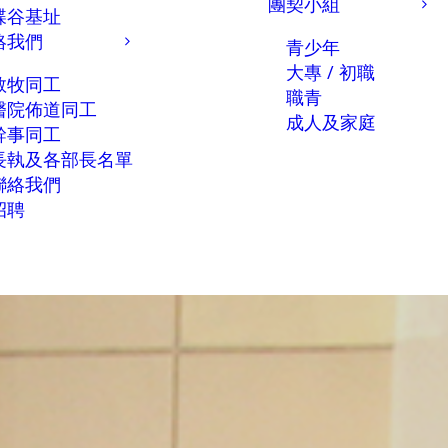
團契小組
蝶谷基址
絡我們
青少年
大專 / 初職
教牧同工
職青
醫院佈道同工
成人及家庭
幹事同工
長執及各部長名單
聯絡我們
招聘