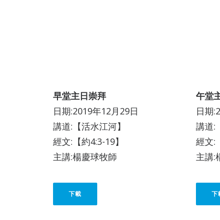
早堂主日崇拜
午堂
日期:2019年12月29日
日期:
講道:【活水江河】
講道
經文:【約4:3-19】
經文:【
主講:楊慶球牧師
主講:
下載
下