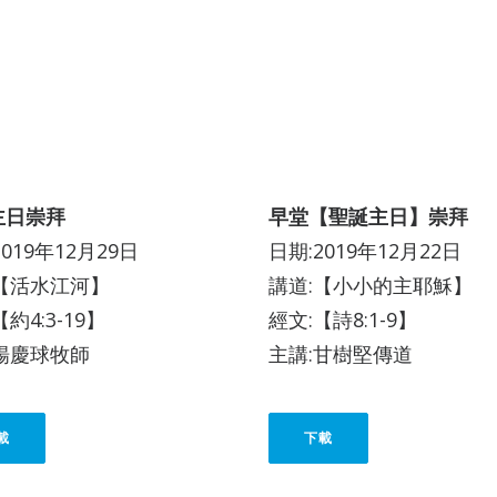
主日崇拜
早堂【聖誕主日】崇拜
2019年12月29日
日期:2019年12月22日
:【活水江河】
講道:【小小的主耶穌】
約4:3-19】
經文:【詩8:1-9】
楊慶球牧師
主講:甘樹堅傳道
載
下載