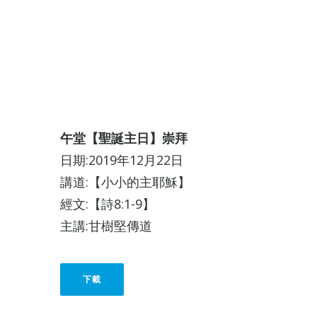
午堂【聖誕主日】崇拜
日期:2019年12月22日
講道:【小小的主耶穌】
經文:【詩8:1-9】
主講:甘樹堅傳道
下載