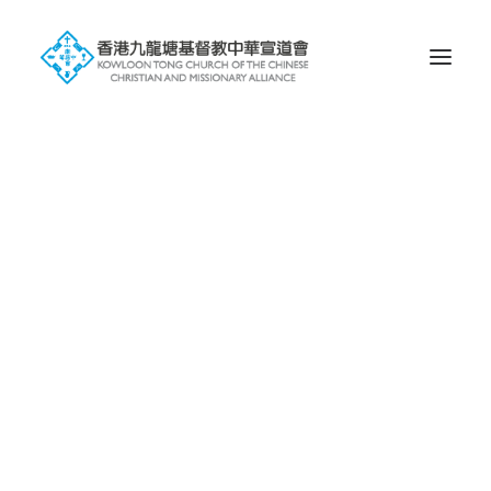
歷史
信仰
會徽的含意
塘宣屬下未完成獨立之堂會
屬校
幼稚園
小學
中學
國際學校
環球宣愛協會
一堂 • 兩址
九龍塘基址
蝴蝶谷基址